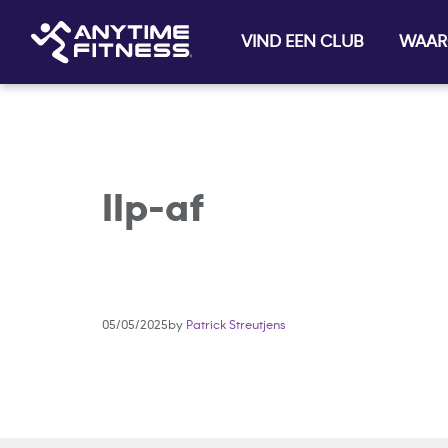
VIND EEN CLUB
WAAR
Skip navigation
llp-af
05/05/2025by
Patrick Streutjens