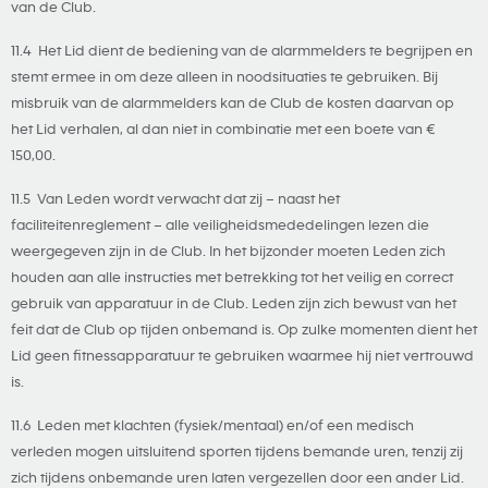
van de Club.
11.4 Het Lid dient de bediening van de alarmmelders te begrijpen en
stemt ermee in om deze alleen in noodsituaties te gebruiken. Bij
misbruik van de alarmmelders kan de Club de kosten daarvan op
het Lid verhalen, al dan niet in combinatie met een boete van €
150,00.
11.5 Van Leden wordt verwacht dat zij – naast het
faciliteitenreglement – alle veiligheidsmededelingen lezen die
weergegeven zijn in de Club. In het bijzonder moeten Leden zich
houden aan alle instructies met betrekking tot het veilig en correct
gebruik van apparatuur in de Club. Leden zijn zich bewust van het
feit dat de Club op tijden onbemand is. Op zulke momenten dient het
Lid geen fitnessapparatuur te gebruiken waarmee hij niet vertrouwd
is.
11.6 Leden met klachten (fysiek/mentaal) en/of een medisch
verleden mogen uitsluitend sporten tijdens bemande uren, tenzij zij
zich tijdens onbemande uren laten vergezellen door een ander Lid.