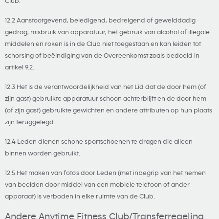
Club.
12.2 Aanstootgevend, beledigend, bedreigend of gewelddadig
gedrag, misbruik van apparatuur, het gebruik van alcohol of illegale
middelen en roken is in de Club niet toegestaan en kan leiden tot
schorsing of beëindiging van de Overeenkomst zoals bedoeld in
artikel 9.2.
12.3 Het is de verantwoordelijkheid van het Lid dat de door hem (of
zijn gast) gebruikte apparatuur schoon achterblijft en de door hem
(of zijn gast) gebruikte gewichten en andere attributen op hun plaats
zijn teruggelegd.
12.4 Leden dienen schone sportschoenen te dragen die alleen
binnen worden gebruikt.
12.5 Het maken van foto’s door Leden (met inbegrip van het nemen
van beelden door middel van een mobiele telefoon of ander
apparaat) is verboden in elke ruimte van de Club.
Andere Anytime Fitness Club/Transferregeling