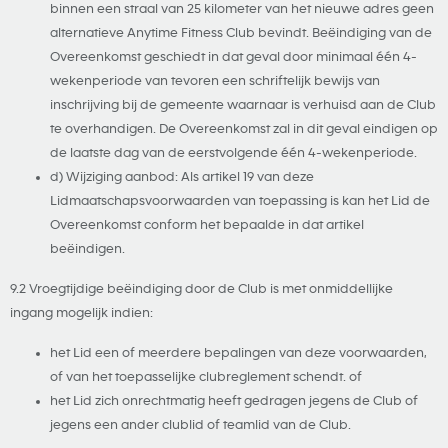
binnen een straal van 25 kilometer van het nieuwe adres geen
alternatieve Anytime Fitness Club bevindt. Beëindiging van de
Overeenkomst geschiedt in dat geval door minimaal één 4-
wekenperiode van tevoren een schriftelijk bewijs van
inschrijving bij de gemeente waarnaar is verhuisd aan de Club
te overhandigen. De Overeenkomst zal in dit geval eindigen op
de laatste dag van de eerstvolgende één 4-wekenperiode.
d) Wijziging aanbod: Als artikel 19 van deze
Lidmaatschapsvoorwaarden van toepassing is kan het Lid de
Overeenkomst conform het bepaalde in dat artikel
beëindigen.
9.2 Vroegtijdige beëindiging door de Club is met onmiddellijke
ingang mogelijk indien:
het Lid een of meerdere bepalingen van deze voorwaarden,
of van het toepasselijke clubreglement schendt. of
het Lid zich onrechtmatig heeft gedragen jegens de Club of
jegens een ander clublid of teamlid van de Club.