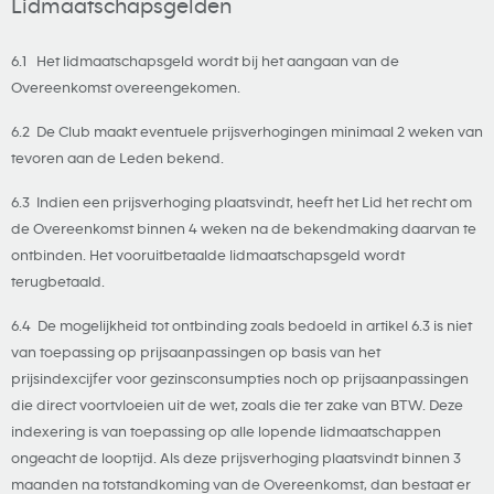
Lidmaatschapsgelden
6.1 Het lidmaatschapsgeld wordt bij het aangaan van de
Overeenkomst overeengekomen.
6.2 De Club maakt eventuele prijsverhogingen minimaal 2 weken van
tevoren aan de Leden bekend.
6.3 Indien een prijsverhoging plaatsvindt, heeft het Lid het recht om
de Overeenkomst binnen 4 weken na de bekendmaking daarvan te
ontbinden. Het vooruitbetaalde lidmaatschapsgeld wordt
terugbetaald.
6.4 De mogelijkheid tot ontbinding zoals bedoeld in artikel 6.3 is niet
van toepassing op prijsaanpassingen op basis van het
prijsindexcijfer voor gezinsconsumpties noch op prijsaanpassingen
die direct voortvloeien uit de wet, zoals die ter zake van BTW. Deze
indexering is van toepassing op alle lopende lidmaatschappen
ongeacht de looptijd. Als deze prijsverhoging plaatsvindt binnen 3
maanden na totstandkoming van de Overeenkomst, dan bestaat er