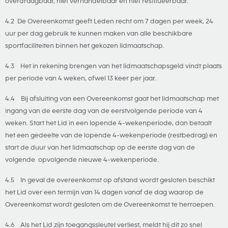
overdraagbaar, niet verhandelbaar en niet restitueerbaar.
4.2 De Overeenkomst geeft Leden recht om 7 dagen per week, 24
uur per dag gebruik te kunnen maken van alle beschikbare
sportfaciliteiten binnen het gekozen lidmaatschap.
4.3 Het in rekening brengen van het lidmaatschapsgeld vindt plaats
per periode van 4 weken, ofwel 13 keer per jaar.
4.4 Bij afsluiting van een Overeenkomst gaat het lidmaatschap met
ingang van de eerste dag van de eerstvolgende periode van 4
weken. Start het Lid in een lopende 4-wekenperiode, dan betaalt
het een gedeelte van de lopende 4-wekenperiode (restbedrag) en
start de duur van het lidmaatschap op de eerste dag van de
volgende opvolgende nieuwe 4-wekenperiode.
4.5 In geval de overeenkomst op afstand wordt gesloten beschikt
het Lid over een termijn van 14 dagen vanaf de dag waarop de
Overeenkomst wordt gesloten om de Overeenkomst te herroepen.
4.6 Als het Lid zijn toegangssleutel verliest, meldt hij dit zo snel