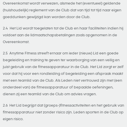
Overeenkomst wordt verwezen, alsmede het (eventueel) geldende
(huishoudelijk) reglement van de Club dat van tijd tot tijd naar eigen
goeddunken gewijzigd kan worden door de Club.
2.4 Het Lid wordt toegelaten tot de Club en haar faciliteiten indien hij
voldoet aan de lidmaatschapsbetalingen zoals opgenomen in de
Overeenkomst.
2.5 Anytime Fitness streeft ernaar om ieder (nieuw) Lid een goede
begeleiding en training te geven ter waarborging van een veilig en
juist gebruik van de fitnessapparatuur in de Club. Het Lid zorgt er zelf
voor dat hij voor een rondleiding of begeleiding een afspraak maakt
met een teamlid van de Club. Als Leden niet vertrouwd zijn met (een
onderdeel van) de fitnessapparatuur of bepaalde oefeningen,
dienen zij een teamlid van de Club om advies vragen.
2.6 Het Lid begrijpt dat (groeps-)fitnessactiviteiten en het gebruik van
fitnessapparatuur niet zonder risico zijn. Leden sporten in de Club op
eigen risico.