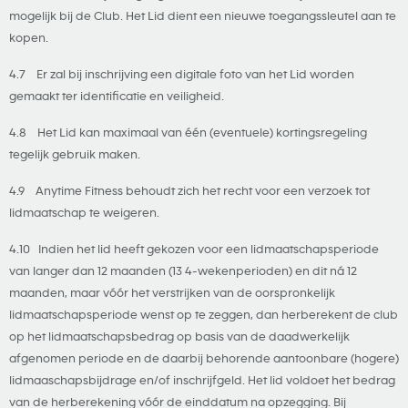
mogelijk bij de Club. Het Lid dient een nieuwe toegangssleutel aan te
kopen.
4.7 Er zal bij inschrijving een digitale foto van het Lid worden
gemaakt ter identificatie en veiligheid.
4.8 Het Lid kan maximaal van één (eventuele) kortingsregeling
tegelijk gebruik maken.
4.9 Anytime Fitness behoudt zich het recht voor een verzoek tot
lidmaatschap te weigeren.
4.10 Indien het lid heeft gekozen voor een lidmaatschapsperiode
van langer dan 12 maanden (13 4-wekenperioden) en dit ná 12
maanden, maar vóór het verstrijken van de oorspronkelijk
lidmaatschapsperiode wenst op te zeggen, dan herberekent de club
op het lidmaatschapsbedrag op basis van de daadwerkelijk
afgenomen periode en de daarbij behorende aantoonbare (hogere)
lidmaaschapsbijdrage en/of inschrijfgeld. Het lid voldoet het bedrag
van de herberekening vóór de einddatum na opzegging. Bij