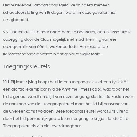
Het resterende lidmaatschapsgeld, verminderd met een
schadeloosstelling van 15 dagen, wordt in deze gevallen niet
terugbetaald.
9.3 Indien de Club haar onderneming beëindigt, dan is tussentijdse
opzegging door de Club mogelijk met inachtneming van een
opzegtermijn van één 4-wekenperiode. Het resterende
lidmaatschapsgeld wordt in dat geval terugbetaald.
Toegangssleutels
10.1 Bij inschrijving koopt het Lid een toegangssleutel, een fysiek óf
een digitaal exemplaar (via de Anytime Fitness app), waardoor het
Lid eigenaar wordt en blijft van deze toegangssleutel. De kosten voor
de aankoop van de toegangssleutel moet het lid bij aanvang van
de Overeenkomst voldoen. Deze toegangssleutel wordt uitsluitend
door het Lid persoonlijk gebruikt om toegang te krijgen tot de Club.
Toegangssleutels zijn niet overdraagbaar.