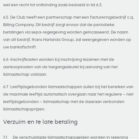
wel een recht tot ontbinding zoals bedoeld in lid 6.3.
6.5 De Club heeft een partnerschap met een factureringsbedrijf c.q.
Billing Company. Dit bedrijf zorgt ervoor dat de periodieke
betalingen via sepa-regelgeving worden geïncasseerd. De naam
van dit bedrijf, thans Harlands Group, zal weergegeven worden op
uw bankafschrift.
6.6 Inschrijfkosten worden bij inschrijving tezamen met de
aankoopkosten van de toegangssleutel bij aanvang van het
lidmaatschap voldaan.
6.7 Leeftijdsgebonden lidmaatschappen zullen bij het bereiken van
de maximale leeftijd automatisch overgaan naar het reguliere – niet
leeftijdsgebonden – lidmaatschap met de daaraan verbonden
lidmaatschapsprijzen.
Verzuim en te late betaling
7.1 De verschuldigde lidmaatschapsgelden worden in rekening