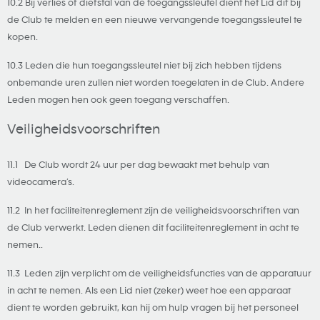
10.2 Bij verlies of diefstal van de toegangssleutel dient het Lid dit bij
de Club te melden en een nieuwe vervangende toegangssleutel te
kopen.
10.3 Leden die hun toegangssleutel niet bij zich hebben tijdens
onbemande uren zullen niet worden toegelaten in de Club. Andere
Leden mogen hen ook geen toegang verschaffen.
Veiligheidsvoorschriften
11.1 De Club wordt 24 uur per dag bewaakt met behulp van
videocamera’s.
11.2 In het faciliteitenreglement zijn de veiligheidsvoorschriften van
de Club verwerkt. Leden dienen dit faciliteitenreglement in acht te
nemen..
11.3 Leden zijn verplicht om de veiligheidsfuncties van de apparatuur
in acht te nemen. Als een Lid niet (zeker) weet hoe een apparaat
dient te worden gebruikt, kan hij om hulp vragen bij het personeel