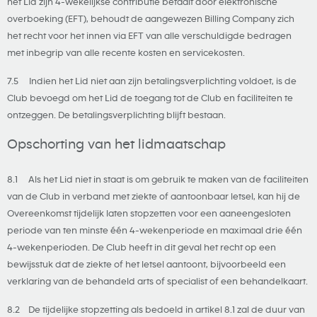
het Lid zijn 4-wekelijkse contributie betaalt door elektronische
overboeking (EFT), behoudt de aangewezen Billing Company zich
het recht voor het innen via EFT van alle verschuldigde bedragen
met inbegrip van alle recente kosten en servicekosten.
7.5 Indien het Lid niet aan zijn betalingsverplichting voldoet, is de
Club bevoegd om het Lid de toegang tot de Club en faciliteiten te
ontzeggen. De betalingsverplichting blijft bestaan.
Opschorting van het lidmaatschap
8.1 Als het Lid niet in staat is om gebruik te maken van de faciliteiten
van de Club in verband met ziekte of aantoonbaar letsel, kan hij de
Overeenkomst tijdelijk laten stopzetten voor een aaneengesloten
periode van ten minste één 4-wekenperiode en maximaal drie één
4-wekenperioden. De Club heeft in dit geval het recht op een
bewijsstuk dat de ziekte of het letsel aantoont, bijvoorbeeld een
verklaring van de behandeld arts of specialist of een behandelkaart.
8.2 De tijdelijke stopzetting als bedoeld in artikel 8.1 zal de duur van