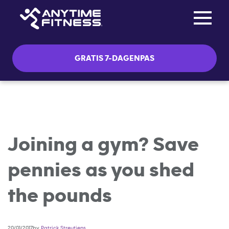
Toggle na
Skip navigation
GRATIS 7-DAGENPAS
Joining a gym? Save
pennies as you shed
the pounds
20/01/2017by
Patrick Streutjens