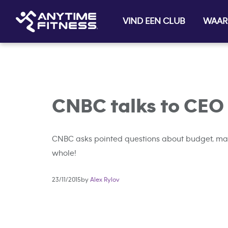
VIND EEN CLUB
WAAR
Skip navigation
CNBC talks to CEO
CNBC asks pointed questions about budget, mark
whole!
23/11/2015by
Alex Rylov