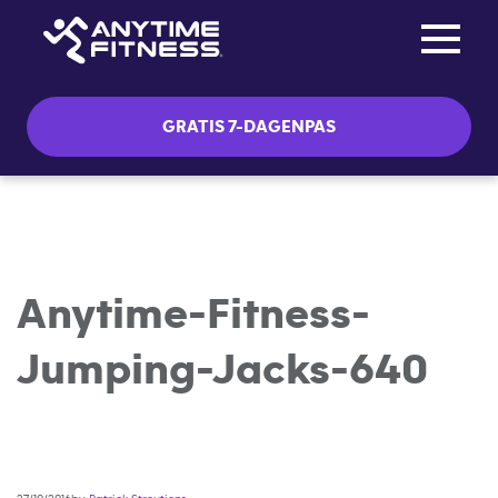
Toggle na
Skip navigation
GRATIS 7-DAGENPAS
Anytime-Fitness-
Jumping-Jacks-640