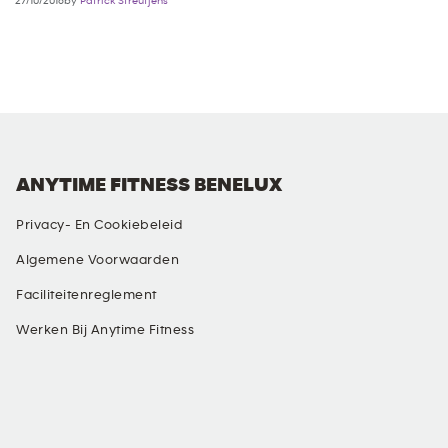
27/10/2016by
Patrick Streutjens
ANYTIME FITNESS BENELUX
Privacy- En Cookiebeleid
Algemene Voorwaarden
Faciliteitenreglement
Werken Bij Anytime Fitness
SOCIALE MEDIA