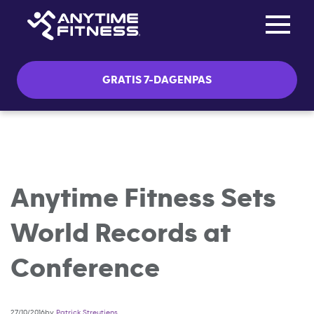
Toggle na
Skip navigation
GRATIS 7-DAGENPAS
Anytime Fitness Sets
World Records at
Conference
27/10/2016by
Patrick Streutjens