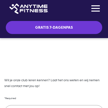
Toggle na
Skip navigation
GRATIS 7-DAGENPAS
Lidmaatschapsaanvraag
Wil je onze club leren kennen? Laat het ons weten en wij nemen
snel contact met jou op!
*Required