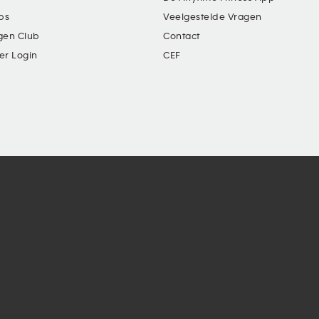
ubs
Veelgestelde Vragen
gen Club
Contact
er Login
CEF