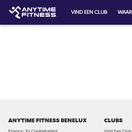
VIND EEN CLUB
WAAR
Skip navigation
ANYTIME FITNESS BENELUX
CLUBS
Privacy- En Cookiebeleid
Vind Een Club