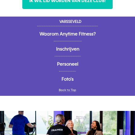
IK WIL LID WORDEN VAN DEZE CLUB!
VARSSEVELD
Waarom Anytime Fitness?
Inschrijven
Personeel
Foto's
Back to Top