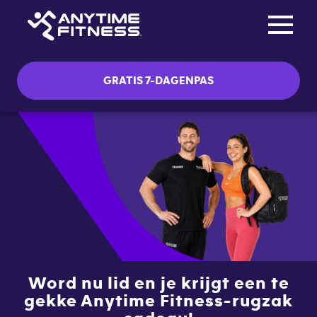
Toggle na
Skip navigation
GRATIS 7-DAGENPAS
Word nu lid en je krijgt een te
gekke Anytime Fitness-rugzak