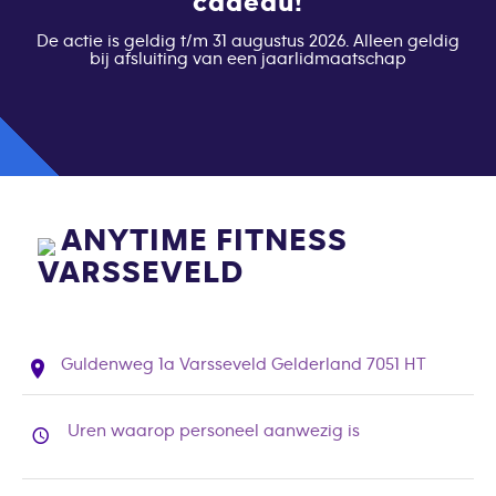
cadeau!
De actie is geldig t/m 31 augustus 2026. Alleen geldig
bij afsluiting van een jaarlidmaatschap
ANYTIME FITNESS
VARSSEVELD
Guldenweg 1a Varsseveld Gelderland 7051 HT
Uren waarop personeel aanwezig is