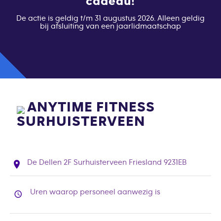
cadeau!
De actie is geldig t/m 31 augustus 2026. Alleen geldig
bij afsluiting van een jaarlidmaatschap
ANYTIME FITNESS
SURHUISTERVEEN
De Dellen 2F Surhuisterveen Friesland 9231EB
Uren waarop personeel aanwezig is