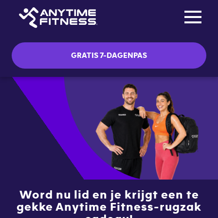
Toggle na
Skip navigation
GRATIS 7-DAGENPAS
Word nu lid en je krijgt een te
gekke Anytime Fitness-rugzak