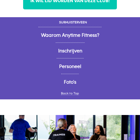
IK WIL LID WORDEN VAN DEZE CLUB!
SURHUISTERVEEN
Waarom Anytime Fitness?
Inschrijven
Personeel
Foto's
Back to Top