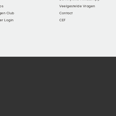
ubs
Veelgestelde Vragen
gen Club
Contact
er Login
CEF