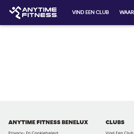
VIND EEN CLUB
WAAR
Skip navigation
ANYTIME FITNESS BENELUX
CLUBS
Privacy- En Cookiebeleid
Vind Een Club