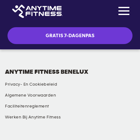
Toggle na
Skip navigation
GRATIS 7-DAGENPAS
ANYTIME FITNESS BENELUX
Privacy- En Cookiebeleid
Algemene Voorwaarden
Faciliteitenreglement
Werken Bij Anytime Fitness
SOCIALE MEDIA