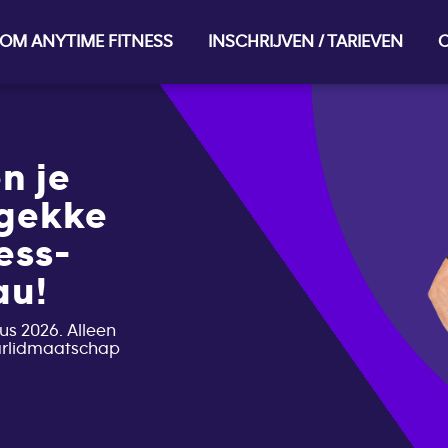
OM ANYTIME FITNESS
INSCHRIJVEN / TARIEVEN
O
n je
 gekke
ess-
au!
us 2026. Alleen
aarlidmaatschap