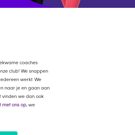
kbekwame coaches
 onze club! We snappen
 iedereen werkt. We
en naar je en gaan aan
t vinden we dan ook
 met ons op,
we