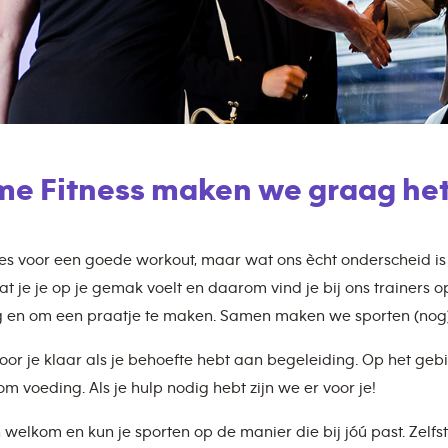
ime Fitness maken we graag het
lles voor een goede workout, maar wat ons ècht onderscheid i
at je je op je gemak voelt en daarom vind je bij ons trainers o
 en om een praatje te maken. Samen maken we sporten (nog)
voor je klaar als je behoefte hebt aan begeleiding. Op het g
m voeding. Als je hulp nodig hebt zijn we er voor je!
n welkom en kun je sporten op de manier die bij jóú past. Zelfs