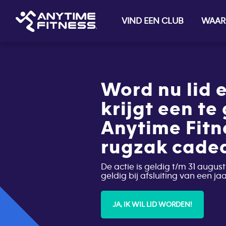
VIND EEN CLUB
WAAR
Skip navigation
Word nu lid e
krijgt een te
Anytime Fitn
rugzak cade
De actie is geldig t/m 31 august
geldig bij afsluiting van een j
JA, IK WIL LID WORDEN!