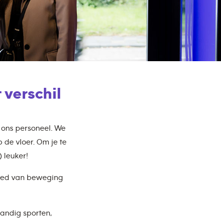
 verschil
s ons personeel. We
p de vloer. Om je te
 leuker!
ebied van beweging
tandig sporten,