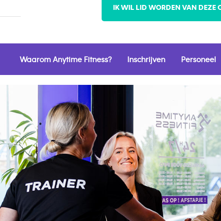
IK WIL LID WORDEN VAN DEZE 
Waarom Anytime Fitness?
Inschrijven
Personeel