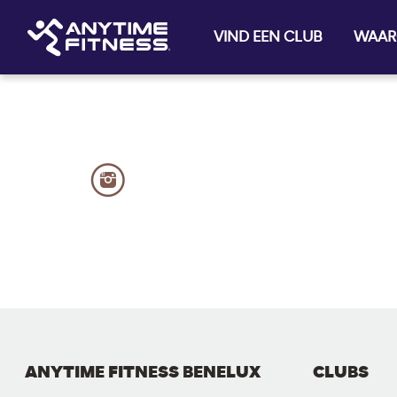
VIND EEN CLUB
WAAR
Skip navigation
ANYTIME FITNESS BENELUX
CLUBS