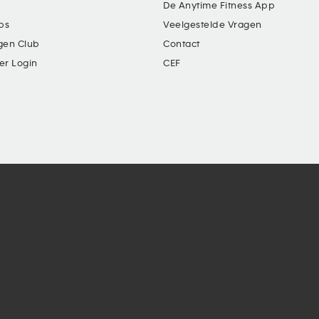
De Anytime Fitness App
ubs
Veelgestelde Vragen
gen Club
Contact
er Login
CEF